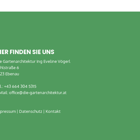
IER FINDEN SIE UNS
e Gartenarchitektur Ing Eveline Vögerl
hlstraße 6
23 Ebenau
l.:
+43 664 304 5315
Mail:
office@die-gartenarchitektur.at
mpressum
|
Datenschutz
|
Kontakt