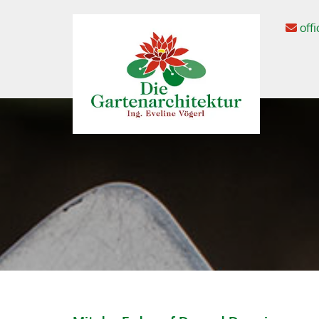
off
