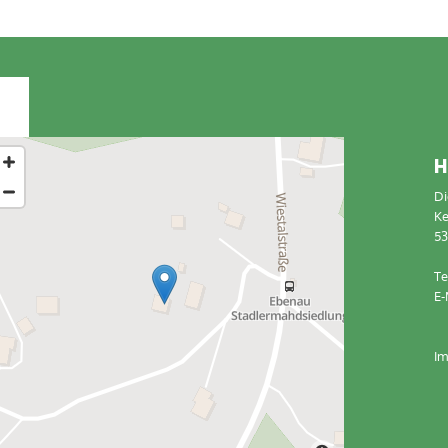
H
Di
Ke
53
Te
E-
I