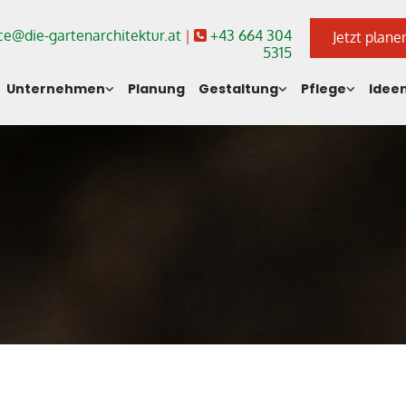
ice@die-gartenarchitektur.at
|
+43 664 304

Jetzt plane
5315
Unternehmen
Planung
Gestaltung
Pflege
Idee